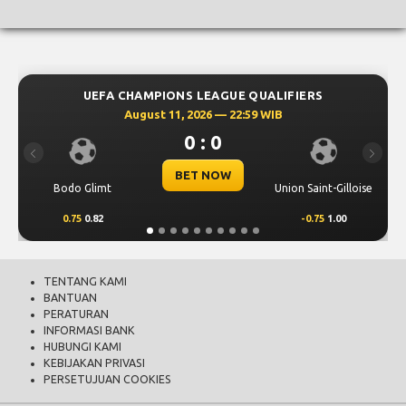
UEFA CHAMPIONS LEAGUE QUALIFIERS
August 11, 2026 — 22:59 WIB
0 : 0
Previous
Next
BET NOW
Bodo Glimt
Union Saint-Gilloise
0.75
0.82
-0.75
1.00
TENTANG KAMI
BANTUAN
PERATURAN
INFORMASI BANK
HUBUNGI KAMI
KEBIJAKAN PRIVASI
PERSETUJUAN COOKIES