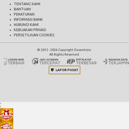
TENTANG KAMI
BANTUAN
PERATURAN
INFORMASI BANK
HUBUNGI KAMI
KEBIJAKAN PRIVASI
PERSETUJUAN COOKIES
© 2015 - 2026 Copyright Dosentoto.
All Rights Reserved.
LAPOR PUSAT
1
1