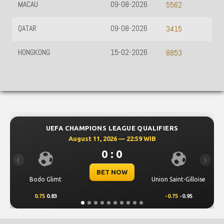
MACAU
09-08-2026
5562
QATAR
09-08-2026
3415
HONGKONG
15-02-2026
8853
UEFA CHAMPIONS LEAGUE QUALIFIERS
August 11, 2026 — 22:59 WIB
0 : 0
Previous
Next
BET NOW
Bodo Glimt
Union Saint-Gilloise
0.75
0.83
-0.75
-0.95