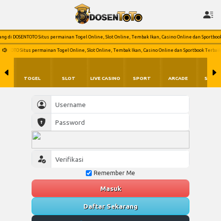
bayar Lunas oleh DOSENTOTO.
g di DOSENTOTO Situs permainan Togel Online, Slot Online, Tembak Ikan, Casino Online dan Sportbook 
NTOTO Situs permainan Togel Online, Slot Online, Tembak Ikan, Casino Online dan Sportbook Terbaik d
TOGEL
SLOT
LIVE CASINO
SPORT
ARCADE
SABU
Remember Me
Masuk
Daftar Sekarang